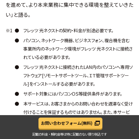
を進めて、より本来業務に集中できる環境を整えていきた
い」と語る。
※1
●
フレッツ 光ネクストの契約・料金が別途必要です。
●
パソコン、ネットワーク機器、ビジネスフォン、複合機を含む
事業所内のネットワーク環境がフレッツ 光ネクストに接続さ
れている必要があります。
●
フレッツ 光ネクストに接続されたLAN内のパソコンへ専用ソ
フトウェア[リモートサポートツール、ＩＴ管理サポートツー
ル]をインストールする必要があります。
●
サポート対象にはパソコンＯＳ等提供条件があります。
●
本サービスは、お客さまからのお問い合わせを遅滞なく受け
付けることを保証するものではありません。また、本サービ
スの提供をもって、お客さまの問題・課題などの特定、解決方
お問い合わせフォーム
(無料)
法の策定、解決または解決方法の説明を保証するものでは
記載の料金・解約金等は
特に記載のない限り税込です
ありません。