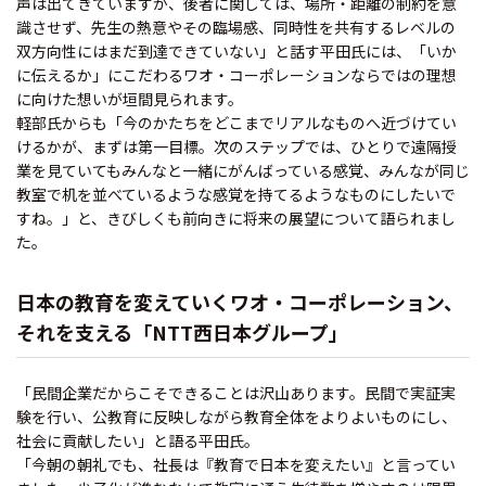
声は出てきていますが、後者に関しては、場所・距離の制約を意
識させず、先生の熱意やその臨場感、同時性を共有するレベルの
双方向性にはまだ到達できていない」と話す平田氏には、「いか
に伝えるか」にこだわるワオ・コーポレーションならではの理想
に向けた想いが垣間見られます。
軽部氏からも「今のかたちをどこまでリアルなものへ近づけてい
けるかが、まずは第一目標。次のステップでは、ひとりで遠隔授
業を見ていてもみんなと一緒にがんばっている感覚、みんなが同じ
教室で机を並べているような感覚を持てるようなものにしたいで
すね。」と、きびしくも前向きに将来の展望について語られまし
た。
日本の教育を変えていくワオ・コーポレーション、
それを支える「NTT西日本グループ」
「民間企業だからこそできることは沢山あります。民間で実証実
験を行い、公教育に反映しながら教育全体をよりよいものにし、
社会に貢献したい」と語る平田氏。
「今朝の朝礼でも、社長は『教育で日本を変えたい』と言ってい