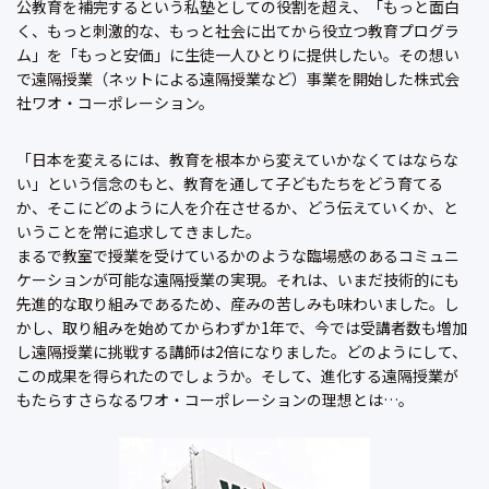
公教育を補完するという私塾としての役割を超え、「もっと面白
く、もっと刺激的な、もっと社会に出てから役立つ教育プログラ
ム」を「もっと安価」に生徒一人ひとりに提供したい。その想い
で遠隔授業（ネットによる遠隔授業など）事業を開始した株式会
社ワオ・コーポレーション。
「日本を変えるには、教育を根本から変えていかなくてはならな
い」という信念のもと、教育を通して子どもたちをどう育てる
か、そこにどのように人を介在させるか、どう伝えていくか、と
いうことを常に追求してきました。
まるで教室で授業を受けているかのような臨場感のあるコミュニ
ケーションが可能な遠隔授業の実現。それは、いまだ技術的にも
先進的な取り組みであるため、産みの苦しみも味わいました。し
かし、取り組みを始めてからわずか1年で、今では受講者数も増加
し遠隔授業に挑戦する講師は2倍になりました。どのようにして、
この成果を得られたのでしょうか。そして、進化する遠隔授業が
もたらすさらなるワオ・コーポレーションの理想とは…。