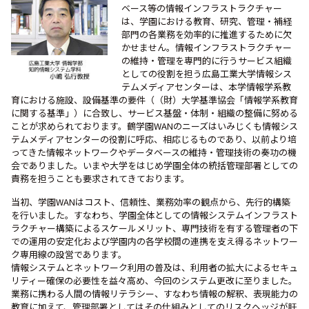
ベース等の情報インフラストラクチャー
は、学園における教育、研究、管理・補経
部門の各業務を効率的に推進するために欠
かせません。情報インフラストラクチャー
の維持・管理を専門的に行うサービス組織
としての役割を担う広島工業大学情報シス
テムメディアセンターは、本学情報学系教
育における施設、設備基準の要件（（財）大学基準協会「情報学系教育
に関する基準」）に合致し、サービス基盤・体制・組織の整備に努める
ことが求められております。鶴学園WANのニーズはいみじくも情報シス
テムメディアセンターの役割に呼応、相応じるものであり、以前より培
ってきた情報ネットワークやデータベースの維持・管理技術の奏功の機
会でありました。いまや大学をはじめ学園全体の統括管理部署としての
責務を担うことも要求されてきております。
当初、学園WANはコスト、信頼性、業務効率の観点から、先行的構築
を行いました。すなわち、学園全体としての情報システムインフラスト
ラクチャー構築によるスケールメリット、専門技術を有する管理者の下
での運用の安定化および学園内の各学校間の連携を支え得るネットワー
ク専用線の設営であります。
情報システムとネットワーク利用の普及は、利用者の拡大によるセキュ
リティー確保の必要性を益々高め、今回のシステム更改に至りました。
業務に携わる人間の情報リテラシー、すなわち情報の解釈、表現能力の
教育に加えて、管理部署としてはその仕組みとしてのリスクヘッジが肝