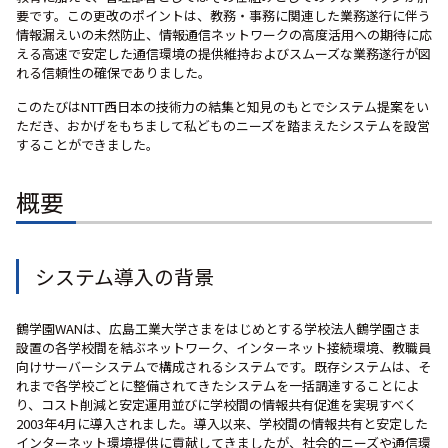
要です。この更改のポイントは、教務・事務に関連した業務遂行に伴う
情報漏えいの未然防止、情報通信ネットワークの高度活用への期待に応
える高速で安定した通信環境の提供維持およびスムーズな業務遂行が図
れる信頼性の確保でありました。
このたびはNTT西日本の技術力の結集と知見のもとでシステム提案をい
ただき、おかげをもちまして私どものニーズを踏まえたシステムを設営
することができました。
概要
システム導入の背景
鶴学園WANは、広島工業大学さまをはじめとする学校法人鶴学園さま
設置の各学校間を結ぶネットワーク、インターネット接続環境、教職員
向けサーバーシステムで構成されるシステムです。既存システムは、そ
れまで各学校ごとに整備されてきたシステムを一括調達することによ
り、コスト削減と安定運用並びに学校間の情報共有促進を実現すべく
2003年4月に導入されました。導入以来、学校間の情報共有と安定した
インターネット環境提供に貢献してきましたが、社会的ニーズや通信環