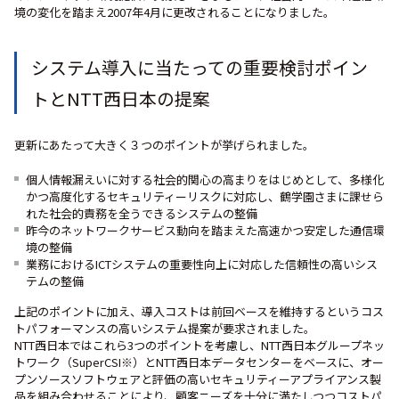
境の変化を踏まえ2007年4月に更改されることになりました。
システム導入に当たっての重要検討ポイン
トとNTT西日本の提案
更新にあたって大きく３つのポイントが挙げられました。
個人情報漏えいに対する社会的関心の高まりをはじめとして、多様化
かつ高度化するセキュリティーリスクに対応し、鶴学園さまに課せら
れた社会的責務を全うできるシステムの整備
昨今のネットワークサービス動向を踏まえた高速かつ安定した通信環
境の整備
業務におけるICTシステムの重要性向上に対応した信頼性の高いシス
テムの整備
上記のポイントに加え、導入コストは前回ベースを維持するというコス
トパフォーマンスの高いシステム提案が要求されました。
NTT西日本ではこれら3つのポイントを考慮し、NTT西日本グループネッ
トワーク（SuperCSI※）とNTT西日本データセンターをベースに、オー
プンソースソフトウェアと評価の高いセキュリティーアプライアンス製
品を組み合わせることにより、顧客ニーズを十分に満たしつつコストパ