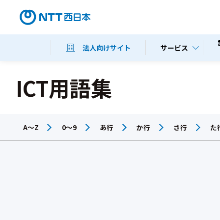
サービス
法人向けサイト
ICT用語集
A～Z
0～9
あ行
か行
さ行
た