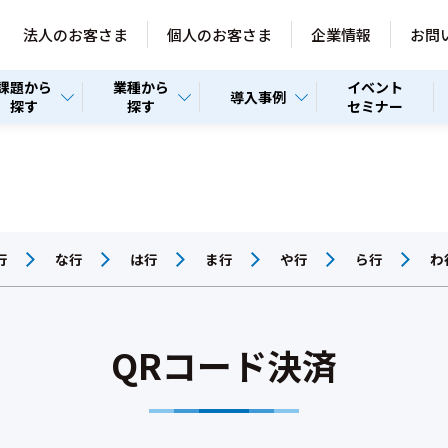
法人のお客さま
個人のお客さま
企業情報
お問
課題から
業種から
イベント
導入事例
探す
探す
セミナー
行
な行
は行
ま行
や行
ら行
わ
QRコード決済