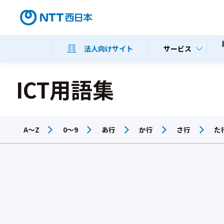
サービス
法人向けサイト
ICT用語集
A～Z
0～9
あ行
か行
さ行
た