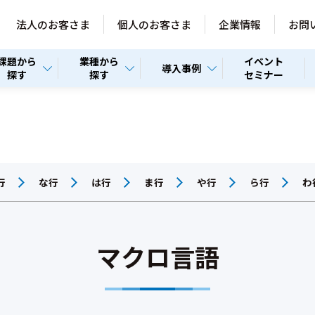
法人のお客さま
個人のお客さま
企業情報
お問
課題から
業種から
イベント
導入事例
探す
探す
セミナー
行
な行
は行
ま行
や行
ら行
わ
マクロ言語