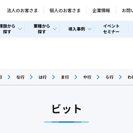
法人のお客さま
個人のお客さま
企業情報
お問
課題から
業種から
イベント
導入事例
探す
探す
セミナー
行
な行
は行
ま行
や行
ら行
わ
ビット