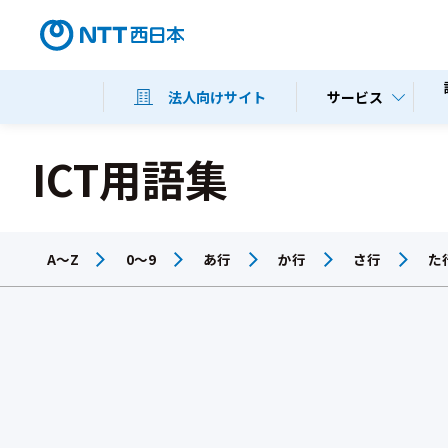
サービス
法人向けサイト
ICT用語集
A～Z
0～9
あ行
か行
さ行
た