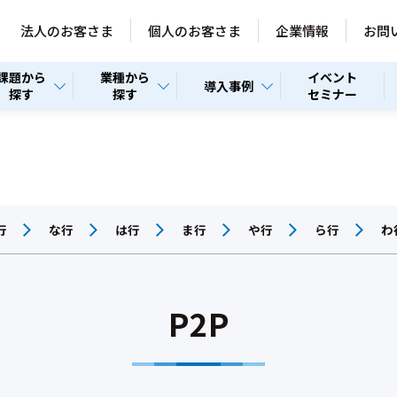
法人のお客さま
個人のお客さま
企業情報
お問
課題から
業種から
イベント
導入事例
探す
探す
セミナー
行
な行
は行
ま行
や行
ら行
わ
P2P