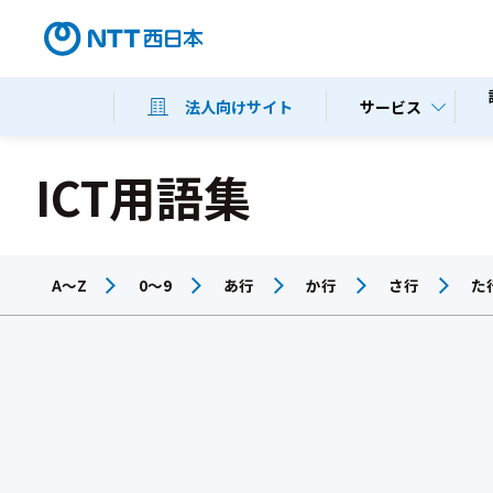
サービス
法人向けサイト
ICT用語集
A～Z
0～9
あ行
か行
さ行
た