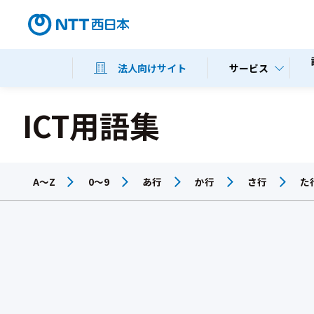
サービス
法人向けサイト
ICT用語集
A～Z
0～9
あ行
か行
さ行
た