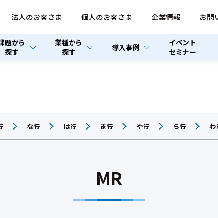
法人のお客さま
個人のお客さま
企業情報
お問
課題から
業種から
イベント
導入事例
探す
探す
セミナー
行
な行
は行
ま行
や行
ら行
わ
MR