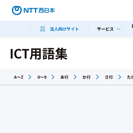
サービス
法人向けサイト
ICT用語集
A～Z
0～9
あ行
か行
さ行
た