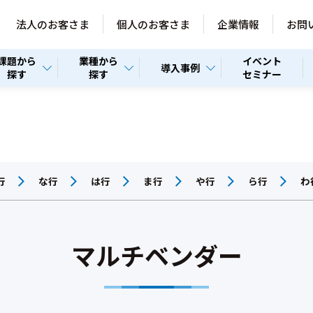
法人のお客さま
個人のお客さま
企業情報
お問
課題から
業種から
イベント
導入事例
探す
探す
セミナー
行
な行
は行
ま行
や行
ら行
わ
マルチベンダー