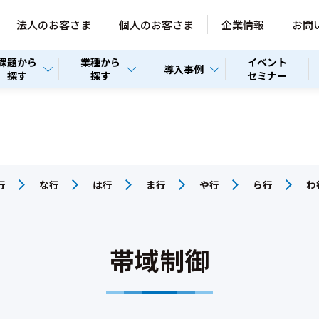
法人のお客さま
個人のお客さま
企業情報
お問
課題から
業種から
イベント
導入事例
探す
探す
セミナー
行
な行
は行
ま行
や行
ら行
わ
帯域制御