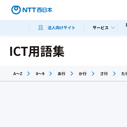
サービス
法人向けサイト
ICT用語集
A～Z
0～9
あ行
か行
さ行
た