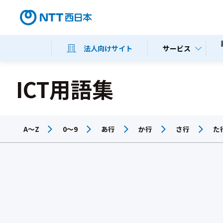
サービス
法人向けサイト
ICT用語集
A～Z
0～9
あ行
か行
さ行
た