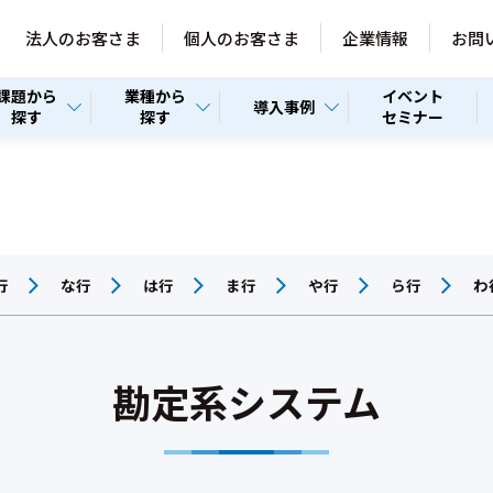
法人のお客さま
個人のお客さま
企業情報
お問
課題から
業種から
イベント
導入事例
探す
探す
セミナー
行
な行
は行
ま行
や行
ら行
わ
勘定系システム