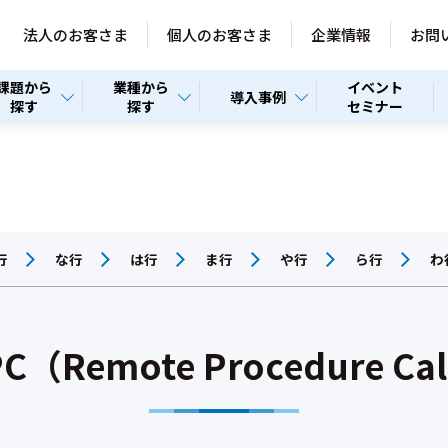
法人のお客さま
個人のお客さま
企業情報
お問
課題から
業種から
イベント
導入事例
探す
探す
セミナー
行
な行
は行
ま行
や行
ら行
わ
C（Remote Procedure Ca