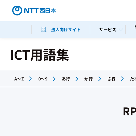
サービス
法人向けサイト
ICT用語集
A～Z
0～9
あ行
か行
さ行
た
RP