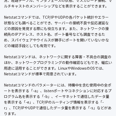
況、経路テーブル、インタフェースの状態、マスカレード接続、マ
ルチキャストのメンバーシップなどを表示することができます。
Netstatコマンドでは、TCP/IPやUDPの各パケット統計やエラー
状態なども調べることができ、サーバーの接続不良や反応遅延な
どの原因を発見する際にも役立ちます。また、ネットワークの接
続先のIPアドレス、ホスト名、ポート番号なども調査できるた
め、スパイウェアやウイルスが勝手にポートを開いていないかな
どの確認手段としても有効です。
Netstatコマンドは、ネットワークに関する障害・不具合の調査の
ほか、ネットワークプログラミングの動作確認などもでき、幅広い
用途に活用することができます。LinuxやWindowsのOSでは、
Netstatコマンドが標準で用意されています。
Netstatコマンドのパラメーターには、待機中を含む使用中の全ポ
ートを表示する「-a」、listenポートやコネクションに対応するプ
ログラム名を表示する「-b」、イーサネットで通信したデータ量
を表示する「-e」、TCP/IPのルーティング情報を表示する「-
r」、TCP/IPやUDPで通信したデータ量を表示する「-s」などがあ
ります。