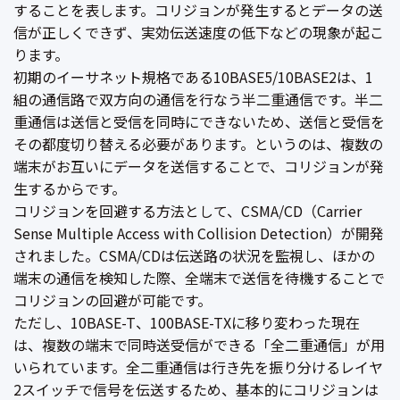
することを表します。コリジョンが発生するとデータの送
信が正しくできず、実効伝送速度の低下などの現象が起こ
ります。
初期のイーサネット規格である10BASE5/10BASE2は、1
組の通信路で双方向の通信を行なう半二重通信です。半二
重通信は送信と受信を同時にできないため、送信と受信を
その都度切り替える必要があります。というのは、複数の
端末がお互いにデータを送信することで、コリジョンが発
生するからです。
コリジョンを回避する方法として、CSMA/CD（Carrier
Sense Multiple Access with Collision Detection）が開発
されました。CSMA/CDは伝送路の状況を監視し、ほかの
端末の通信を検知した際、全端末で送信を待機することで
コリジョンの回避が可能です。
ただし、10BASE-T、100BASE-TXに移り変わった現在
は、複数の端末で同時送受信ができる「全二重通信」が用
いられています。全二重通信は行き先を振り分けるレイヤ
2スイッチで信号を伝送するため、基本的にコリジョンは