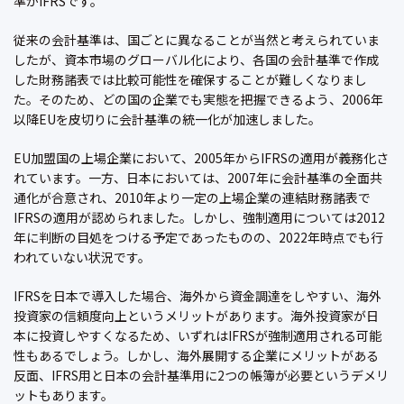
準がIFRSです。
従来の会計基準は、国ごとに異なることが当然と考えられていま
したが、資本市場のグローバル化により、各国の会計基準で作成
した財務諸表では比較可能性を確保することが難しくなりまし
た。そのため、どの国の企業でも実態を把握できるよう、2006年
以降EUを皮切りに会計基準の統一化が加速しました。
EU加盟国の上場企業において、2005年からIFRSの適用が義務化さ
れています。一方、日本においては、2007年に会計基準の全面共
通化が合意され、2010年より一定の上場企業の連結財務諸表で
IFRSの適用が認められました。しかし、強制適用については2012
年に判断の目処をつける予定であったものの、2022年時点でも行
われていない状況です。
IFRSを日本で導入した場合、海外から資金調達をしやすい、海外
投資家の信頼度向上というメリットがあります。海外投資家が日
本に投資しやすくなるため、いずれはIFRSが強制適用される可能
性もあるでしょう。しかし、海外展開する企業にメリットがある
反面、IFRS用と日本の会計基準用に2つの帳簿が必要というデメリ
ットもあります。