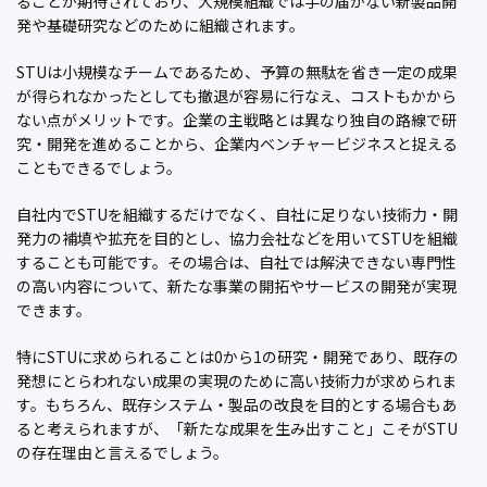
ることが期待されており、大規模組織では手の届かない新製品開
発や基礎研究などのために組織されます。
STUは小規模なチームであるため、予算の無駄を省き一定の成果
が得られなかったとしても撤退が容易に行なえ、コストもかから
ない点がメリットです。企業の主戦略とは異なり独自の路線で研
究・開発を進めることから、企業内ベンチャービジネスと捉える
こともできるでしょう。
自社内でSTUを組織するだけでなく、自社に足りない技術力・開
発力の補填や拡充を目的とし、協力会社などを用いてSTUを組織
することも可能です。その場合は、自社では解決できない専門性
の高い内容について、新たな事業の開拓やサービスの開発が実現
できます。
特にSTUに求められることは0から1の研究・開発であり、既存の
発想にとらわれない成果の実現のために高い技術力が求められま
す。もちろん、既存システム・製品の改良を目的とする場合もあ
ると考えられますが、「新たな成果を生み出すこと」こそがSTU
の存在理由と言えるでしょう。