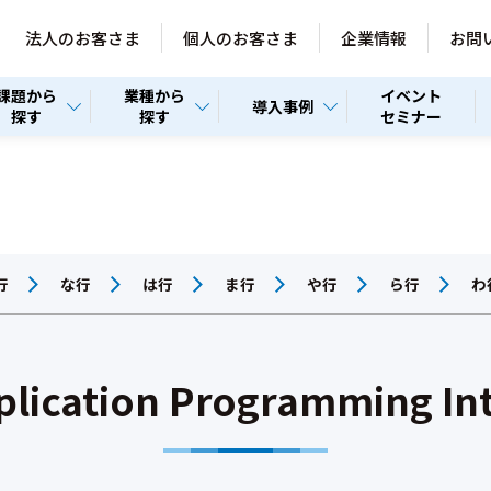
法人のお客さま
個人のお客さま
企業情報
お問
課題から
業種から
イベント
導入事例
探す
探す
セミナー
行
な行
は行
ま行
や行
ら行
わ
lication Programming In