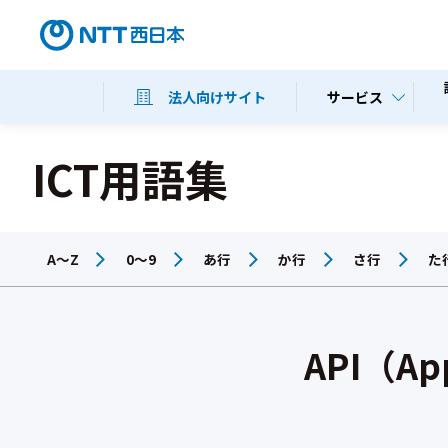
サービス
法人向けサイト
ICT用語集
A～Z
0～9
あ行
か行
さ行
た
API（App