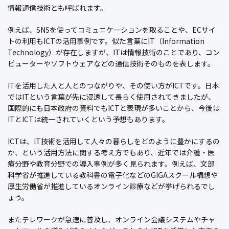
情報通信技術とも呼ばれます。
例えば、SNSを使ってコミュニケーションを取ることや、ECサイ
トの利用もICTの活用事例です。似た言葉にIT（Information
Technology）が存在しますが、ITは情報技術のことであり、コン
ピューターやソフトウェアなどの通信技術そのものを表します。
ITを活用した人と人とのつながりや、その使い方がICTです。日本
ではITという言葉が先に浸透して長らく使用されてきましたが、
国際的にも日本政府の資料でもICTと表現が多いことから、今後は
ITとICTは統一されていくという予想もあります。
ICTは、IT技術を活用して人々の暮らしをどのように豊かにするの
か、という活用方法に関する考え方でもあり、近年では介護・医
療分野や教育分野での導入事例が多く見られます。例えば、文部
科学省が推進している教科書の電子化などのGIGAスクール構想や
厚生労働省が推進しているオンライン診療などが挙げられるでし
ょう。
またテレワークが急速に普及し、オンライン会議システムやチャ