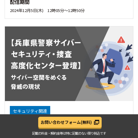
配信期間
2024年12月5日(木) 12時05分～12時50分
セキュリティ関連
【兵庫県警察サイバーセキュリティ・捜査高度化セン
お問い合わせフォーム
(無料)
ター登壇】サイバー空間をめぐる脅威の現状
記載の料金・解約金等は
特に記載のない限り税込です