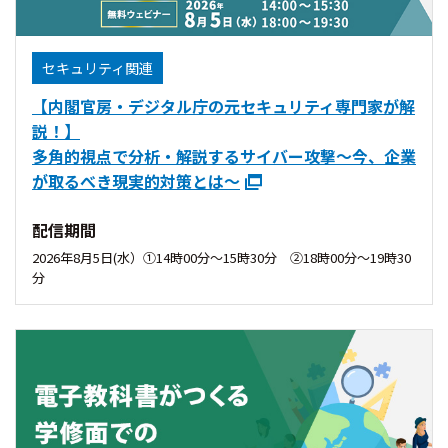
セキュリティ関連
【内閣官房・デジタル庁の元セキュリティ専門家が解
説！】
多角的視点で分析・解説するサイバー攻撃～今、企業
が取るべき現実的対策とは～
配信期間
2026年8月5日(水）①14時00分〜15時30分 ②18時00分〜19時30
分