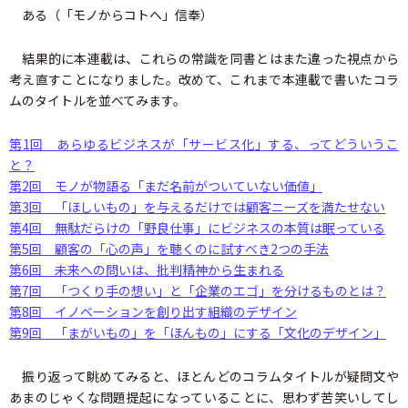
ある（「モノからコトへ」信奉）
結果的に本連載は、これらの常識を同書とはまた違った視点から
考え直すことになりました。改めて、これまで本連載で書いたコラ
ムのタイトルを並べてみます。
第1回 あらゆるビジネスが「サービス化」する、ってどういうこ
と？
第2回 モノが物語る「まだ名前がついていない価値」
第3回 「ほしいもの」を与えるだけでは顧客ニーズを満たせない
第4回 無駄だらけの「野良仕事」にビジネスの本質は眠っている
第5回 顧客の「心の声」を聴くのに試すべき2つの手法
第6回 未来への問いは、批判精神から生まれる
第7回 「つくり手の想い」と「企業のエゴ」を分けるものとは？
第8回 イノベーションを創り出す組織のデザイン
第9回 「まがいもの」を「ほんもの」にする「文化のデザイン」
振り返って眺めてみると、ほとんどのコラムタイトルが疑問文や
あまのじゃくな問題提起になっていることに、思わず苦笑いしてし