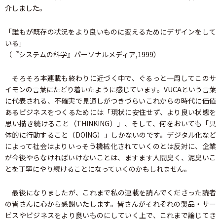
介しました。
「誰もが既存の状況をより良いものに変えるためにデザインをして
いる」
（『システムの科学』パーソナルメディア,1999）
そろそろ本連載も終わりに近づく中で、ぐるっと一周してこのサ
イモンの言葉にたどり着いたように感じています。VUCAという言葉
に代表される、不確実で見通しがつきづらいこれからの時代に価値
あるビジネスをつくるためには「現状に安住せず、より良い状態を
思い描き続けること（THINKING）」、そして、何をおいても「具
体的に行動すること（DOING）」しかないのです。デジタル化など
によって社会はよりいっそう機械化されていくのとは反対に、企業
が今後やらなければいけないことは、ますます人間臭く、泥臭いこ
とを丁寧にやり続けることになっていくのかもしれません。
最後になりましたが、これまで私の連載を読んでくださった読者
の皆さんに心から感謝いたします。皆さんがそれぞれの製品・サー
ビスやビジネスをより良いものにしていく上で、これまで論じてき