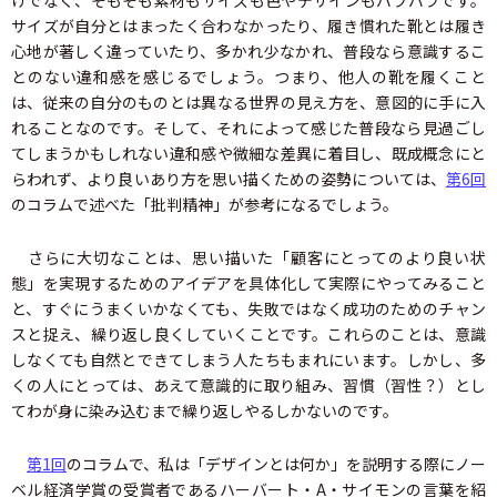
けでなく、そもそも素材もサイズも色やデザインもバラバラです。
サイズが自分とはまったく合わなかったり、履き慣れた靴とは履き
心地が著しく違っていたり、多かれ少なかれ、普段なら意識するこ
とのない違和感を感じるでしょう。つまり、他人の靴を履くこと
は、従来の自分のものとは異なる世界の見え方を、意図的に手に入
れることなのです。そして、それによって感じた普段なら見過ごし
てしまうかもしれない違和感や微細な差異に着目し、既成概念にと
らわれず、より良いあり方を思い描くための姿勢については、
第6回
のコラムで述べた「批判精神」が参考になるでしょう。
さらに大切なことは、思い描いた「顧客にとってのより良い状
態」を実現するためのアイデアを具体化して実際にやってみること
と、すぐにうまくいかなくても、失敗ではなく成功のためのチャン
スと捉え、繰り返し良くしていくことです。これらのことは、意識
しなくても自然とできてしまう人たちもまれにいます。しかし、多
くの人にとっては、あえて意識的に取り組み、習慣（習性？）とし
てわが身に染み込むまで繰り返しやるしかないのです。
第1回
のコラムで、私は「デザインとは何か」を説明する際にノー
ベル経済学賞の受賞者であるハーバート・A・サイモンの言葉を紹