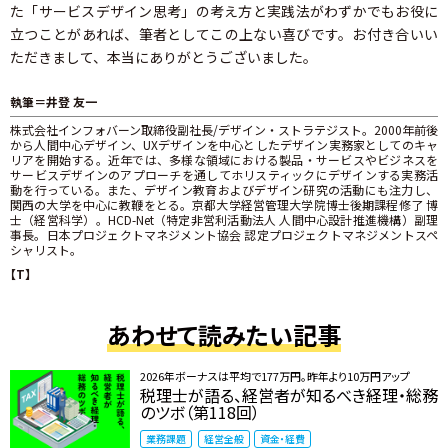
た「サービスデザイン思考」の考え方と実践法がわずかでもお役に
立つことがあれば、筆者としてこの上ない喜びです。お付き合いい
ただきまして、本当にありがとうございました。
執筆＝井登 友一
株式会社インフォバーン取締役副社長/デザイン・ストラテジスト。2000年前後
から人間中心デザイン、UXデザインを中心としたデザイン実務家としてのキャ
リアを開始する。近年では、多様な領域における製品・サービスやビジネスを
サービスデザインのアプローチを通してホリスティックにデザインする実務活
動を行っている。また、デザイン教育およびデザイン研究の活動にも注力し、
関西の大学を中心に教鞭をとる。京都大学経営管理大学院博士後期課程修了 博
士（経営科学）。HCD-Net（特定非営利活動法人 人間中心設計推進機構）副理
事長。日本プロジェクトマネジメント協会 認定プロジェクトマネジメントスペ
シャリスト。
【T】
あわせて読みたい記事
2026年ボーナスは平均で177万円。昨年より10万円アップ
税理士が語る、経営者が知るべき経理・総務
のツボ（第118回）
業務課題
経営全般
資金・経費