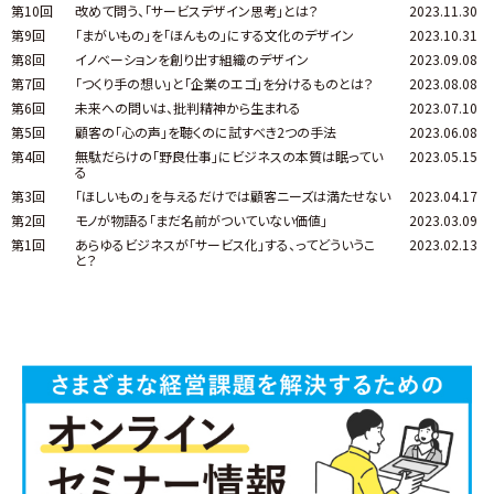
第10回
改めて問う、「サービスデザイン思考」とは？
2023.11.30
第9回
「まがいもの」を「ほんもの」にする文化のデザイン
2023.10.31
第8回
イノベーションを創り出す組織のデザイン
2023.09.08
第7回
「つくり手の想い」と「企業のエゴ」を分けるものとは？
2023.08.08
第6回
未来への問いは、批判精神から生まれる
2023.07.10
第5回
顧客の「心の声」を聴くのに試すべき2つの手法
2023.06.08
第4回
無駄だらけの「野良仕事」にビジネスの本質は眠ってい
2023.05.15
る
第3回
「ほしいもの」を与えるだけでは顧客ニーズは満たせない
2023.04.17
第2回
モノが物語る「まだ名前がついていない価値」
2023.03.09
第1回
あらゆるビジネスが「サービス化」する、ってどういうこ
2023.02.13
と？