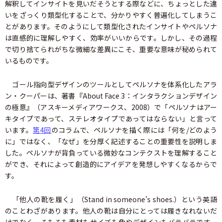
解釈してインサイトを見いだそうとする際などに、ちょっとした違
いをざっくり類型化することで、分かりやすく普遍化してしまうこ
とがあります。そのようにして類型化されたインサイトやペルソナ
は直感的に理解しやすく、効率がいいからです。しかし、その過程
で切り捨てられがちな微細な差異にこそ、重要な意味が秘められて
いるものです。
ゴール指向型デザインのツールとしてペルソナを体系化したアラ
ン・クーパーは、著書『About Face 3：インタラクションデザイン
の極意』（アスキーメディアワークス、2008）で「ペルソナはアー
キタイプであって、ステレオタイプであってはならない」と言って
います。
第4回
のコラムで、ペルソナを描く際には「何を/どのよう
に」ではなく、「なぜ」を分厚く記述することの重要性を説明しま
した。ペルソナが背負っている微妙なコンテクストを理解すること
ができ、それによって創造的にアイデアを発想しやすくなるからで
す。
「他人の靴を履く」（Stand in someone’s shoes.）という英語
のことわざがあります。他人の靴は自分にとっては履きなれないだ