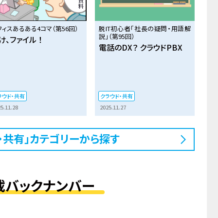
フィスあるある4コマ（第56回）
脱IT初心者「社長の疑問・用語解
説」（第95回）
け、ファイル ！
電話のDX？ クラウドPBX
ラウド・共有
クラウド・共有
5.11.28
2025.11.27
・共有」カテゴリーから探す
載バックナンバー