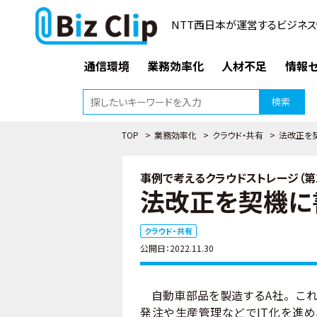
NTT西日本が運営するビジネス
通信環境
業務効率化
人材不足
情報セ
検索
TOP
>
業務効率化
>
クラウド・共有
>
法改正を
事例で考えるクラウドストレージ（第
法改正を契機に
クラウド・共有
公開日：2022.11.30
自動車部品を製造するA社。これ
発注や生産管理などでIT化を進