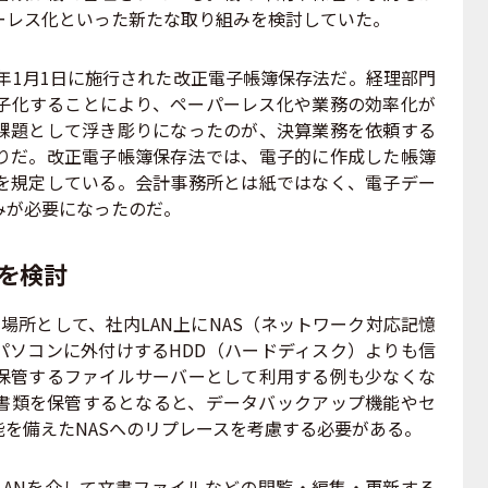
ーレス化といった新たな取り組みを検討していた。
年1月1日に施行された改正電子帳簿保存法だ。経理部門
子化することにより、ペーパーレス化や業務の効率化が
課題として浮き彫りになったのが、決算業務を依頼する
りだ。改正電子帳簿保存法では、電子的に作成した帳簿
を規定している。会計事務所とは紙ではなく、電子デー
みが必要になったのだ。
を検討
所として、社内LAN上にNAS（ネットワーク対応記憶
パソコンに外付けするHDD（ハードディスク）よりも信
保管するファイルサーバーとして利用する例も少なくな
書類を保管するとなると、データバックアップ機能やセ
を備えたNASへのリプレースを考慮する必要がある。
LANを介して文書ファイルなどの閲覧・編集・更新する