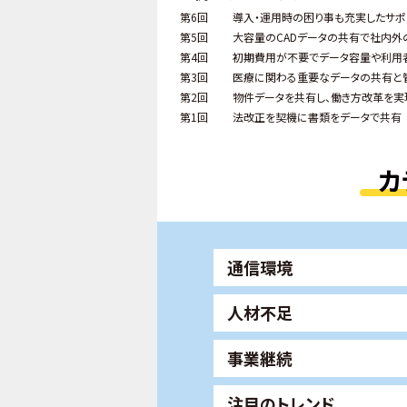
第6回
導入・運用時の困り事も充実したサポ
第5回
大容量のCADデータの共有で社内外
第4回
初期費用が不要でデータ容量や利用
第3回
医療に関わる重要なデータの共有と
第2回
物件データを共有し、働き方改革を実
第1回
法改正を契機に書類をデータで共有
カ
通信環境
人材不足
事業継続
注目のトレンド