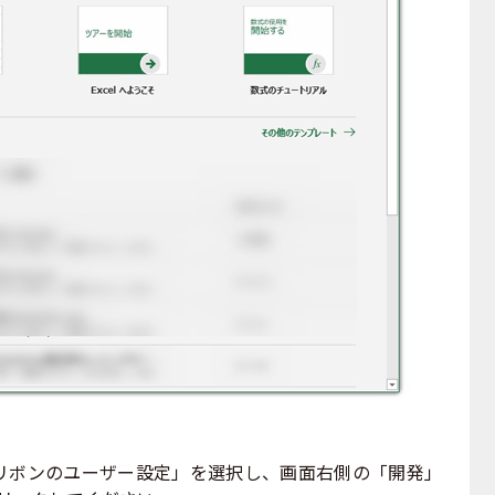
「リボンのユーザー設定」を選択し、画面右側の「開発」