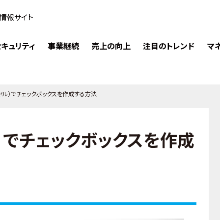
情報サイト
キュリティ
事業継続
売上の向上
注目のトレンド
マ
エクセル）でチェックボックスを作成する方法
セル）でチェックボックスを作成