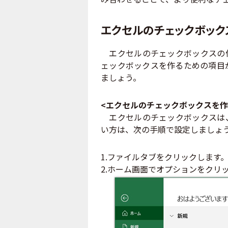
エクセルのチェックボック
エクセルのチェックボックスの作
ェックボックスを作るための項目
ましょう。
<エクセルのチェックボックスを作
エクセルのチェックボックスは、
い方は、次の手順で設定しましょ
1.ファイルタブをクリックします
2.ホーム画面でオプションをクリ