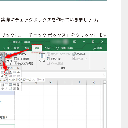
実際にチェックボックスを作っていきましょう。
クリックし、「チェック ボックス」をクリックします。