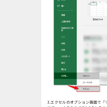
3.エクセルのオプション画面で