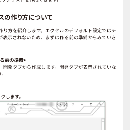
スの作り方について
り方を紹介します。エクセルのデフォルト設定ではチ
が表示されないため、まずは作る前の準備からみていき
る前の準備>
開発タブから作成します。開発タブが表示されていな
う。
。
ックします。