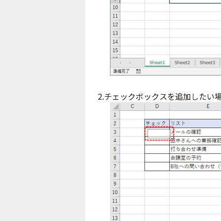
2.チェックボックスを追加したい