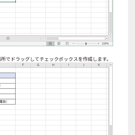
場所でドラッグしてチェックボックスを作成します。