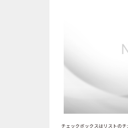
チェックボックスはリストのチェ