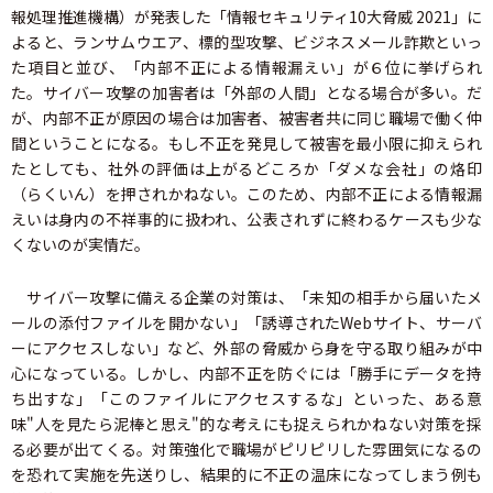
報処理推進機構）が発表した「情報セキュリティ10大脅威 2021」に
よると、ランサムウエア、標的型攻撃、ビジネスメール詐欺といっ
た項目と並び、「内部不正による情報漏えい」が６位に挙げられ
た。サイバー攻撃の加害者は「外部の人間」となる場合が多い。だ
が、内部不正が原因の場合は加害者、被害者共に同じ職場で働く仲
間ということになる。もし不正を発見して被害を最小限に抑えられ
たとしても、社外の評価は上がるどころか「ダメな会社」の烙印
（らくいん）を押されかねない。このため、内部不正による情報漏
えいは身内の不祥事的に扱われ、公表されずに終わるケースも少な
くないのが実情だ。
サイバー攻撃に備える企業の対策は、「未知の相手から届いたメ
ールの添付ファイルを開かない」「誘導されたWebサイト、サーバ
ーにアクセスしない」など、外部の脅威から身を守る取り組みが中
心になっている。しかし、内部不正を防ぐには「勝手にデータを持
ち出すな」「このファイルにアクセスするな」といった、ある意
味"人を見たら泥棒と思え"的な考えにも捉えられかねない対策を採
る必要が出てくる。対策強化で職場がピリピリした雰囲気になるの
を恐れて実施を先送りし、結果的に不正の温床になってしまう例も