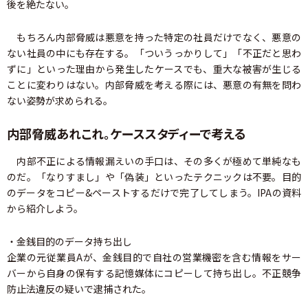
後を絶たない。
もちろん内部脅威は悪意を持った特定の社員だけでなく、悪意の
ない社員の中にも存在する。「ついうっかりして」「不正だと思わ
ずに」といった理由から発生したケースでも、重大な被害が生じる
ことに変わりはない。内部脅威を考える際には、悪意の有無を問わ
ない姿勢が求められる。
内部脅威あれこれ。ケーススタディーで考える
内部不正による情報漏えいの手口は、その多くが極めて単純なも
のだ。「なりすまし」や「偽装」といったテクニックは不要。目的
のデータをコピー&ペーストするだけで完了してしまう。IPAの資料
から紹介しよう。
・金銭目的のデータ持ち出し
企業の元従業員Aが、金銭目的で自社の営業機密を含む情報をサー
バーから自身の保有する記憶媒体にコピーして持ち出し。不正競争
防止法違反の疑いで逮捕された。