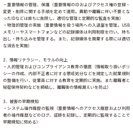
・重要情報の管理、保護（重要情報のIDおよびアクセス権の登録・
変更・削除に関する手順を定めて運用。異動や離職に伴い不要とな
ったIDなどは直ちに削除し、適切な管理と定期的な監査を実施）
・物理的管理の実施（重要情報を扱う場所への入退室を管理。USB
メモリーやスマートフォンなどの記録媒体は利用制限を行い、持ち
出し・持ち込みを管理する。また、記録媒体を廃棄する際には適切
な消去を実施）
2．情報リテラシー、モラルの向上
・人的管理およびコンプライアンス教育の徹底（情報取り扱いポリ
シーの作成、内部不正者に対する懲戒処分などを規定した就業規則
の整備を行い、従業員に対する教育を定期的に実施。また離職者と
秘密保持契約などを締結し、離職後の情報漏えいを防止）
3．被害の早期検知
・システム操作履歴の監視（重要情報へのアクセス履歴および利用
者の操作履歴などのログ、証跡を記録し、定期的に監視することで
早期検知に努める）