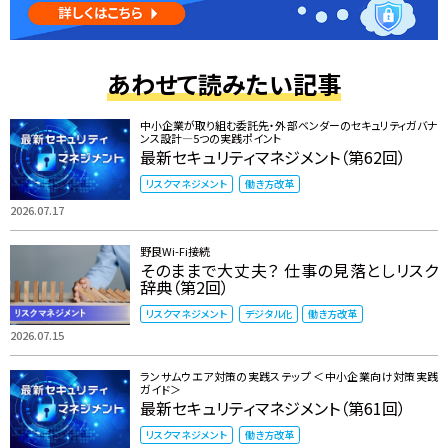
あわせて読みたい記事
中小企業が取り組む委託先・外部ベンダーのセキュリティガバナ
ンス設計―5つの実践ポイント
最新セキュリティマネジメント（第62回）
リスクマネジメント
働き方改革
2026.07.17
野良Wi-Fi接続
そのままで大丈夫？ 仕事の見落としリスク
辞典（第2回）
リスクマネジメント
デジタル化
働き方改革
2026.07.15
ランサムウエア対策の実践ステップ ＜中小企業向け対策実践
ガイド＞
最新セキュリティマネジメント（第61回）
リスクマネジメント
働き方改革