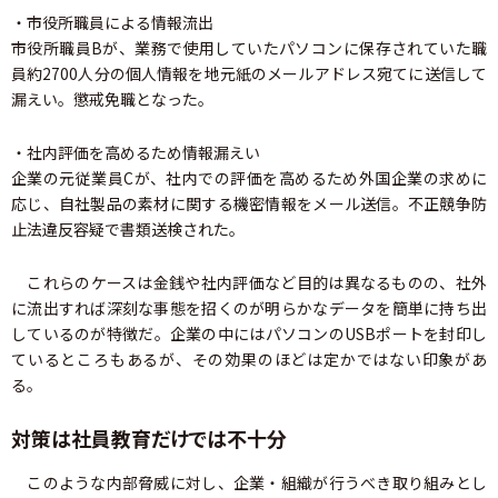
・市役所職員による情報流出
市役所職員Bが、業務で使用していたパソコンに保存されていた職
員約2700人分の個人情報を地元紙のメールアドレス宛てに送信して
漏えい。懲戒免職となった。
・社内評価を高めるため情報漏えい
企業の元従業員Cが、社内での評価を高めるため外国企業の求めに
応じ、自社製品の素材に関する機密情報をメール送信。不正競争防
止法違反容疑で書類送検された。
これらのケースは金銭や社内評価など目的は異なるものの、社外
に流出すれば深刻な事態を招くのが明らかなデータを簡単に持ち出
しているのが特徴だ。企業の中にはパソコンのUSBポートを封印し
ているところもあるが、その効果のほどは定かではない印象があ
る。
対策は社員教育だけでは不十分
このような内部脅威に対し、企業・組織が行うべき取り組みとし