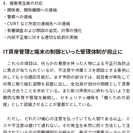
4．被害発生後の対応
・関係者、関係機関への連絡
・警察への連絡
・CSIRT など所定の連絡先への連絡
・影響調査および原因の追究、対策の強化
・内部不正者に対する適切な処罰の実施
IT資産管理と端末の制御といった管理体制が抑止に
これらの項目は、何らかの悪意を持った人物による不正行為防止
に焦点が当てられているが、不注意や作業ミスを原因とする事例に
対しても十分適応可能だ。まず予防の部分では、経営者が率先して
対策に取り組む姿勢を前面に出し、全社員が自分の問題として真摯
に向き合うことを求めている。また掛け声倒れに終わらないよう定
期的な教育や管理を継続し、セキュリティ確保を「働くための前
提」として認識させることが重要だとしている。
ただし、どれだけ細心の注意を払っていても人間である以上、ミ
スや不注意は避けて通れない。その発生を未然に防ぐ方法として注
目されているのが早期検知の仕組みだ。最近では重要データへのア