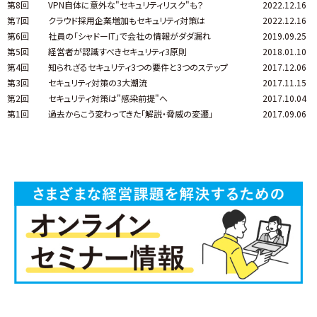
第8回
VPN自体に意外な"セキュリティリスク"も？
2022.12.16
第7回
クラウド採用企業増加もセキュリティ対策は
2022.12.16
第6回
社員の「シャドーIT」で会社の情報がダダ漏れ
2019.09.25
第5回
経営者が認識すべきセキュリティ3原則
2018.01.10
第4回
知られざるセキュリティ3つの要件と3つのステップ
2017.12.06
第3回
セキュリティ対策の3大潮流
2017.11.15
第2回
セキュリティ対策は"感染前提"へ
2017.10.04
第1回
過去からこう変わってきた「解説・脅威の変遷」
2017.09.06