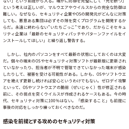
ない」という前提から入る。確かに防御を完璧にして「元を断つ」
という考えは正しいが、マルウエアやウイルスからの完全な防御は
難しい。なぜなら、セキュリティ企業やOSの開発元がどんなに対策
しても、悪意ある集団は必ずその隙を突くプログラムを開発するか
らだ。永遠に終わらない"いたちごっこ"であり、だからこそセキュ
リティ企業は「最新のセキュリティパッチやパターンファイルをイ
ンストールしてほしい」と繰り返し警告する。
しかし、社内のパソコンをすべて最新の状態にしておくのは大変
だ。個々の端末のOSやセキュリティ対策ソフトが最新版に更新され
ていなかったり、担当者が不明で管理できていなかった端末が感染
したりして、被害を受ける可能性がある。しかも、OSやソフトウエ
アを絶えず更新し続ければ安心というわけでもない。ゼロデイ攻撃
といって、OSやソフトウエアの脆弱（ぜいじゃく）性が修正される
前に、その弱点を突くウイルスが作成されるケースもある。今の時
代、セキュリティ対策に100％はない。「感染すること」も前提に
事後の対応をしっかり練っておくべきなのだ。
感染を前提とする攻めのセキュリティ対策