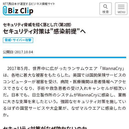
NTT西日本が運営するビジネス情報サイト
セキュリティ脅威を招く落とし穴（第2回）
セキュリティ対策は"感染前提"へ
脅威・サイバー攻撃
公開日：2017.10.04
2017年5月、世界中に広がったランサムウエア「WannaCry」
は、各地に甚大な被害をもたらした。英国では国民保険サービスの
コンピューターが被害を受け、病院・医療機関は患者情報へアクセ
スできなくなり、手術や救急患者の受け入れキャンセルが相次い
だ。日本でも、日立製作所のシステムがWannaCryに感染し、業務
に大きな支障を来したという。強固なセキュリティ対策を施してい
るはずの国営サービスや大企業が、なぜマルウエアに感染したの
か。
セキュリティ対策がなぜ効かないのか