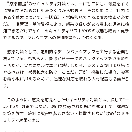
"感染前提"のセキュリティ対策とは、一にも二にも、脅威をすぐ
に検知するための仕組みづくりから始まる。そのためには、社内に
ある全端末について、一括管理・常時監視できる環境の整備が必要
だ。一括管理・常時監視により、感染の疑いがある端末を迅速に検
知できるだけでなく、セキュリティソフトやOSの状態も確認・更新
できるので、マルウエアへの防御態勢もより強くなる。
感染対策として、定期的なデータバックアップを実行する企業も
増えている。もちろん、普段からデータのバックアップを取るのも
大切だが、実際にマルウエアに感染したら、システム復旧より先に
やるべきは「被害拡大を防ぐ」ことだ。万が一感染した場合、被害
を最小限に抑えるために、迅速な対応を取れる人材配置も必要だろ
う。
このように、感染を前提としたセキュリティ対策とは、決して"一
歩引いた"対策ではない。防御を突破された場合も想定して、綿密な
対策を施す。絶対に被害を起こさない・拡散させない"攻め"のセキ
ュリティ対策なのだ。