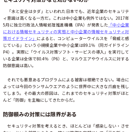
「水と安全はタダ」といわれた日本でも、近年企業のセキュリテ
ィ意識は高くなる一方だ。これは中小企業も例外ではない。2017年
5月に独立行政法人情報処理推進機構（IPA）が発表した
「中小企業
における情報セキュリティの実態と中小企業の情報セキュリティ対
策ガイドライン」
によると、コンピューターウイルスを「脅威と感
じている」という小規模企業や中小企業は89.1％（同ガイドライン
P4）。実際に「ウイルス対策ソフト・サービスの導入」を実行して
いる企業は全体で80.4％（P6）と、マルウエアやウイルスに対する
防御意識は高い。
それでも悪意あるプログラムによる被害は根絶できない。場合に
よっては今回のランサムウエアのように世界中に大きな爪痕を残し
てしまう。その最大の原因は、これまでのセキュリティ対策がほと
んど「防御」を主軸にしてきたからだ。
防御頼みの対策には限界がある
セキュリティ対策を考えるとき、ほとんどは「感染しない・させ