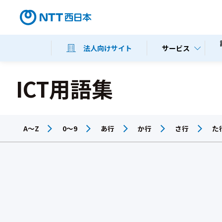
サービス
法人向けサイト
ICT用語集
A～Z
0～9
あ行
か行
さ行
た