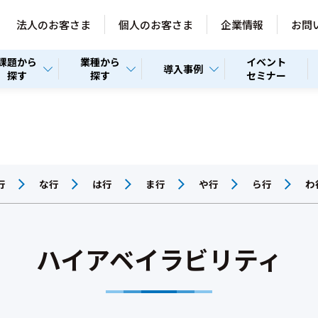
法人のお客さま
個人のお客さま
企業情報
お問
課題から
業種から
イベント
導入事例
探す
探す
セミナー
行
な行
は行
ま行
や行
ら行
わ
ハイアベイラビリティ