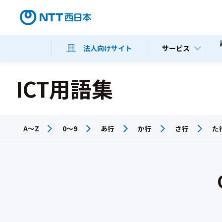
サービス
法人向けサイト
ICT用語集
A～Z
0～9
あ行
か行
さ行
た