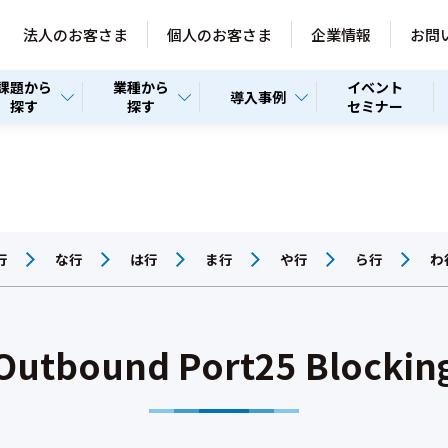
法人のお客さま
個人のお客さま
企業情報
お問
課題から
業種から
イベント
導入事例
探す
探す
セミナー
行
な行
は行
ま行
や行
ら行
わ
Outbound Port25 Blockin