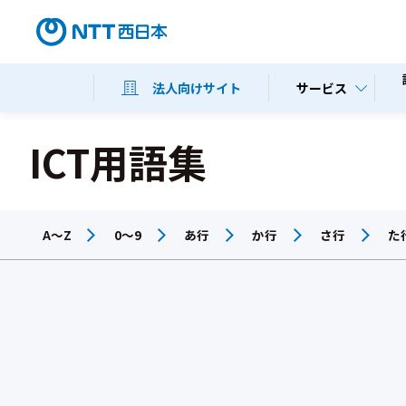
サービス
法人向けサイト
ICT用語集
A～Z
0～9
あ行
か行
さ行
た