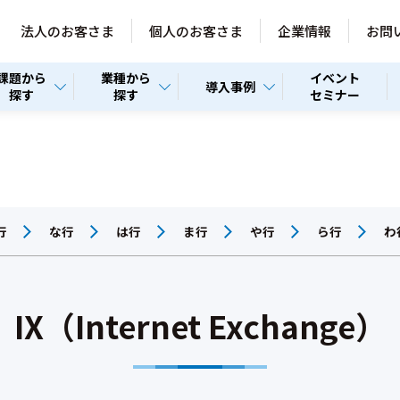
法人のお客さま
個人のお客さま
企業情報
お問
課題から
業種から
イベント
導入事例
探す
探す
セミナー
行
な行
は行
ま行
や行
ら行
わ
IX（Internet Exchange）