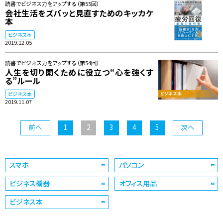
読書でビジネス力をアップする（第55回）
会社生活をズバッと見直すためのキッカケ
本
ビジネス本
2019.12.05
読書でビジネス力をアップする（第54回）
人生を切り開くために役立つ“心を強くす
る”ルール
ビジネス本
2019.11.07
前へ
1
2
3
4
5
次へ
スマホ
パソコン
ビジネス機器
オフィス用品
ビジネス本