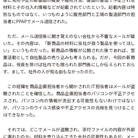
後に発売予定の新製品の概要や販売方法、製品の製造で予定される
材料とその仕入れ情報などが記載されていたという。記載内容は特
別なものではなく、いつものように販売部門と工場の製造部門の担
当者にPPAPでメール送信された。
ただ、メール送信後に聞き覚えのない会社から不審なメールが届
いた。その内容は、「新商品の材料に当社が扱う製品を使ってほし
い」というものだった。新商品の情報が公開された後であれば、営
業活動として自社製品の売り込みも考えられる。だが、今回の新商
品は、役員を除けば社内でも限られた部門長にしか伝えられておら
ず、まして、社外の人が知る由もなかったのだ。
この経緯を商品企画担当者から聞かされたIT担当者はメールが盗
聴されたことを確信した。商品企画担当者のパソコンが不正アクセ
スされ、パソコン内の情報が流出する可能性もないわけではない
が、パソコンのウイルス感染や不正アクセスの兆候を見つけること
はできなかった。
それでは、どこでメールが盗聴され、添付ファイルの内容が外部
に漏れたのか。材料を売り込んできた会社の可能性もあるが、メー