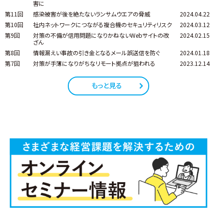
害に
第11回
感染被害が後を絶たないランサムウエアの脅威
2024.04.22
第10回
社内ネットワークにつながる複合機のセキュリティリスク
2024.03.12
第9回
対策の不備が信用問題になりかねないWebサイトの改
2024.02.15
ざん
第8回
情報漏えい事故の引き金となるメール誤送信を防ぐ
2024.01.18
第7回
対策が手薄になりがちなリモート拠点が狙われる
2023.12.14
もっと見る