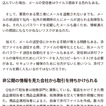
込んでいた場合、メールの受信者はウイルス感染する恐れもある。
そして、悪意のある第三者にメールを盗聴されないまでも、メー
ルの誤送信で社内・社外の無関係の人にメールが送られる危険性も
ある。その人にパスワードを記載したメールも届くため、情報漏え
いの原因にもなりかねないリスクがあるのだ。
加えて、メールの送受信にかかわる手間が増える問題もある。添
付ファイルを送信する際、ファイルの暗号化とともに、別メールで
のパスワード送信を自動化するツールもあるが、受信側は添付ファ
イルの復号化のためにパスワードを入力(コピー&ぺースト)する必要
がある。セキュリティ確保のために仕方がないと思いつつ、添付フ
ァイルを開く人もいるのではないだろうか。
非公開の情報を見た会社から取引を持ちかけられる
Q社のIT担当者は総務部門と兼務している。電話をかけてきた商
品企画担当者と商品企画課長、総務課長を交えて事態の把握に努め
た。商品企画担当者によると、自身で添付ファイルを作成。数カ月