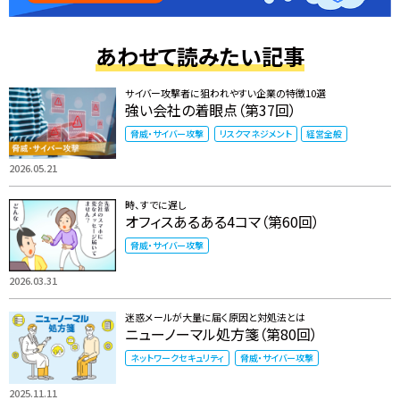
あわせて読みたい記事
サイバー攻撃者に狙われやすい企業の特徴10選
強い会社の着眼点（第37回）
脅威・サイバー攻撃
リスクマネジメント
経営全般
2026.05.21
時、すでに遅し
オフィスあるある4コマ（第60回）
脅威・サイバー攻撃
2026.03.31
迷惑メールが大量に届く原因と対処法とは
ニューノーマル処方箋（第80回）
ネットワークセキュリティ
脅威・サイバー攻撃
2025.11.11