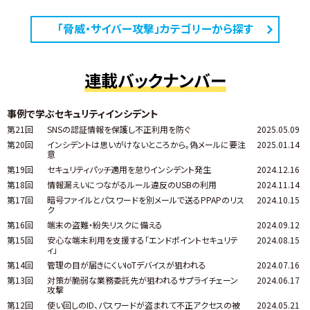
「脅威・サイバー攻撃」カテゴリーから探す
連載バックナンバー
事例で学ぶセキュリティインシデント
第21回
SNSの認証情報を保護し不正利用を防ぐ
2025.05.09
第20回
インシデントは思いがけないところから。偽メールに要注
2025.01.14
意
第19回
セキュリティパッチ適用を怠りインシデント発生
2024.12.16
第18回
情報漏えいにつながるルール違反のUSBの利用
2024.11.14
第17回
暗号ファイルとパスワードを別メールで送るPPAPのリス
2024.10.15
ク
第16回
端末の盗難・紛失リスクに備える
2024.09.12
第15回
安心な端末利用を支援する「エンドポイントセキュリテ
2024.08.15
ィ」
第14回
管理の目が届きにくいIoTデバイスが狙われる
2024.07.16
第13回
対策が脆弱な業務委託先が狙われるサプライチェーン
2024.06.17
攻撃
第12回
使い回しのID、パスワードが盗まれて不正アクセスの被
2024.05.21