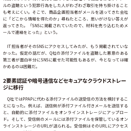
ルの盗聴という犯罪行為をした人がわざわざ取引を持ち掛けること
も考えにくい。そこで、商品企画担当者がメールを送ってきた会社
に「どこから情報を得たのか」尋ねたところ、思いがけない答えが
返ってきた。「SNSに掲載されていたので、材料を売り込むためメ
ールで連絡をとった」という。
IT担当者がそのSNSにアクセスしてみたが、もう掲載されていな
かった。仮定の話だが、Q社の添付ファイルを盗聴した悪意のある
第三者が面白半分にSNSに載せた可能性もあるが、今となっては確
かめるのは困難だ。
2要素認証や暗号通信などセキュアなクラウドストレー
ジに移行
Q社ではPPAPに代わる添付ファイルの送受信の方法を検討するこ
とになった。例えば、送信側が添付ファイル付きメールを送信する
と、自動的に添付ファイルをオンラインストレージにアップロー
ド。そして、受信側のメールには添付ファイルを保管しているオン
ラインストレージのURLが送られる。受信側はそのURLにアクセス