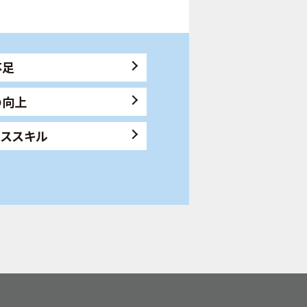
不足
の向上
ネススキル