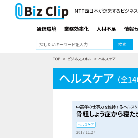
NTT西日本が運営するビジネス
通信環境
業務効率化
人材不足
情報セ
検索
TOP
>
ビジネススキル
>
ヘルスケア
ヘルスケア
（全14
中高年の仕事力を維持するヘルスケ
骨粗しょう症から寝た
ヘルスケア
2017.11.27