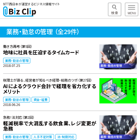
NTT西日本が運営するビジネス情報サイト
業務・勤怠の管理
（全29件）
働き方再考（第5回）
地味に社員を圧迫するタイムカード
業務・勤怠の管理
2018.07.25
税理士が語る、経営者が知るべき経理・総務のツボ（第27回）
AIによるクラウド会計で経理を省力化する
メリット
業務・勤怠の管理
資金・経費
2018.06.26
急務！法対応（第2回）
軽減税率で大混乱する飲食業、レジ変更が
急務
業務・勤怠の管理
人手不足対策
法・制度対応