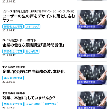
2017.09.22
ビジネス課題を創造的に解決するデザイン・シンキング（第4回）
ユーザーの生の声をデザインに落とし込む
ヤフー
業務・勤怠の管理
スキルアップ
2017.04.11
Biz Clip調査レポート（第5回）
企業の働き方意識調査「長時間労働」
業務・勤怠の管理
働き方改革
2017.03.17
働き方再考（第2回）
企業、官公庁に在宅勤務の波、本格化
業務・勤怠の管理
2017.01.23
働き方再考（第1回）
残業、「本当に」していませんか？
業務・勤怠の管理
人手不足対策
働き方改革
2016.12.21